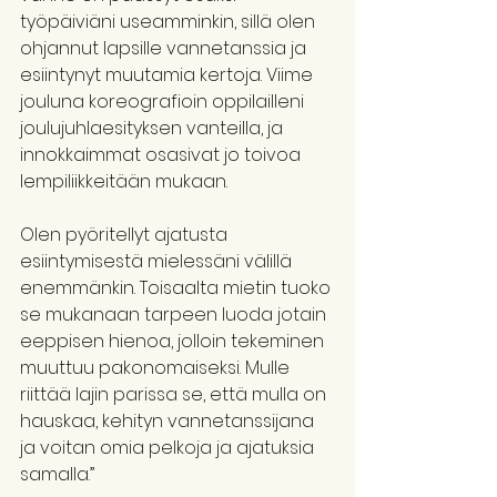
työpäiviäni useamminkin, sillä olen 
ohjannut lapsille vannetanssia ja 
esiintynyt muutamia kertoja. Viime 
jouluna koreografioin oppilailleni 
joulujuhlaesityksen vanteilla, ja 
innokkaimmat osasivat jo toivoa 
lempiliikkeitään mukaan. 
Olen pyöritellyt ajatusta 
esiintymisestä mielessäni välillä 
enemmänkin. Toisaalta mietin tuoko 
se mukanaan tarpeen luoda jotain 
eeppisen hienoa, jolloin tekeminen 
muuttuu pakonomaiseksi. Mulle 
riittää lajin parissa se, että mulla on 
hauskaa, kehityn vannetanssijana 
ja voitan omia pelkoja ja ajatuksia 
samalla.”