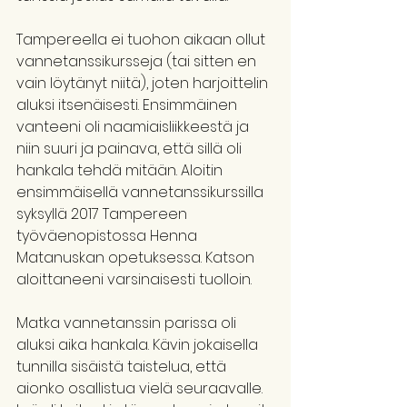
Tampereella ei tuohon aikaan ollut 
vannetanssikursseja (tai sitten en 
vain löytänyt niitä), joten harjoittelin 
aluksi itsenäisesti. Ensimmäinen 
vanteeni oli naamiaisliikkeestä ja 
niin suuri ja painava, että sillä oli 
hankala tehdä mitään. Aloitin 
ensimmäisellä vannetanssikurssilla 
syksyllä 2017 Tampereen 
työväenopistossa Henna 
Matanuskan opetuksessa. Katson 
aloittaneeni varsinaisesti tuolloin.
Matka vannetanssin parissa oli 
aluksi aika hankala. Kävin jokaisella 
tunnilla sisäistä taistelua, että 
aionko osallistua vielä seuraavalle. 