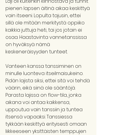
Laji oli kuitenkin kiinnostava ja tunnit 
pienen lapsen äitinä aikaa keskittyä 
vain itseeni. Lopulta tajusin, ettei 
sillä ole mitään merkitystä oppiiko 
kaikkia juttuja heti, tai jos jotain ei 
osaa. Haastavinta vannetanssissa 
on hyväksyä nämä 
keskeneräisyyden tunteet.
Vanteen kanssa tanssiminen on 
minulle luonteva itseilmaisukeino. 
Pidän lajista siksi, ettei sitä voi tehdä 
väärin, eikä siinä ole sääntöjä. 
Parasta lajissa on flow-tila, jonka 
aikana voi antaa kaikkensa, 
uppoutua vain tanssiin ja tuntea 
itsensä vapaaksi. Tanssiessa 
tykkään keskittyä erityisesti omaan 
liikkeeseen yksittäisten temppujen 