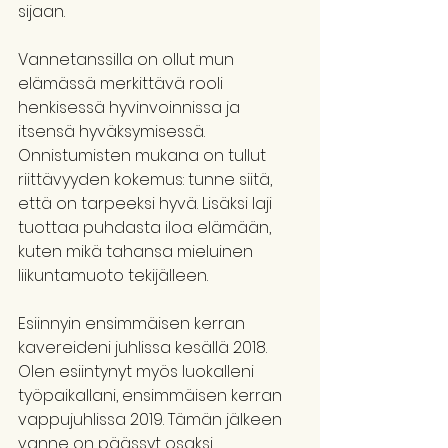
sijaan.
Vannetanssilla on ollut mun 
elämässä merkittävä rooli 
henkisessä hyvinvoinnissa ja 
itsensä hyväksymisessä. 
Onnistumisten mukana on tullut 
riittävyyden kokemus: tunne siitä, 
että on tarpeeksi hyvä. Lisäksi laji 
tuottaa puhdasta iloa elämään, 
kuten mikä tahansa mieluinen 
liikuntamuoto tekijälleen.
Esiinnyin ensimmäisen kerran 
kavereideni juhlissa kesällä 2018. 
Olen esiintynyt myös luokalleni 
työpaikallani, ensimmäisen kerran 
vappujuhlissa 2019. Tämän jälkeen 
vanne on päässyt osaksi 