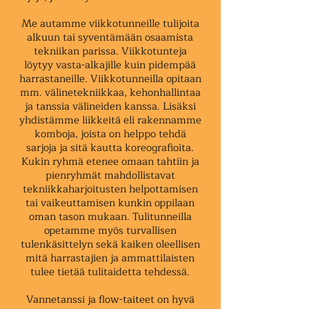
Me autamme viikkotunneille tulijoita
alkuun tai syventämään osaamista
tekniikan parissa. Viikkotunteja
löytyy vasta-alkajille kuin pidempää
harrastaneille. Viikkotunneilla opitaan
mm. välinetekniikkaa, kehonhallintaa
ja tanssia välineiden kanssa. Lisäksi
yhdistämme liikkeitä eli rakennamme
komboja, joista on helppo tehdä
sarjoja ja sitä kautta koreografioita.
Kukin ryhmä etenee omaan tahtiin ja
pienryhmät mahdollistavat
tekniikkaharjoitusten helpottamisen
tai vaikeuttamisen kunkin oppilaan
oman tason mukaan. Tulitunneilla
opetamme myös turvallisen
tulenkäsittelyn sekä kaiken oleellisen
mitä harrastajien ja ammattilaisten
tulee tietää tulitaidetta tehdessä.
Vannetanssi ja flow-taiteet on hyvä